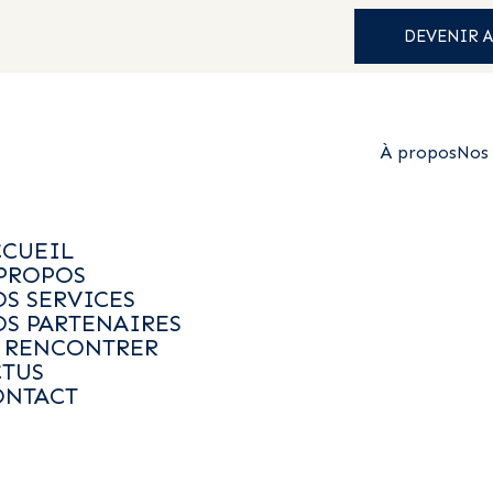
DEVENIR 
À propos
Nos 
CCUEIL
PROPOS
S SERVICES
 COMMERCIAL
S PARTENAIRES
E RENCONTRER
CTUS
ONTACT