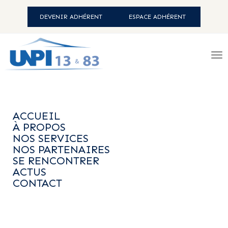
DEVENIR ADHÉRENT
ESPACE ADHÉRENT
ACCUEIL
-
NOS SERVICES
-
AIDE AUX
PROPRIÉTAIRES
- AUX
ACCUEIL
COPROPRIÉTAIRES
À PROPOS
NOS SERVICES
NOS PARTENAIRES
SE RENCONTRER
Aux copropriétaires
ACTUS
CONTACT
Nos consultants ainsi que nos professionnels intervenants
sont à la disposition de nos adhérents pour répondre à leurs
besoins.