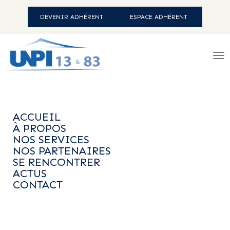
DEVENIR ADHÉRENT
ESPACE ADHÉRENT
ACCUEIL
-
ACTUS
-
CALENDRIERS
CONSULTATIONS
- CALENDRIER DE
ACCUEIL
L'OUVERTURE DES BUREAUX ÉTÉ
À PROPOS
2023
NOS SERVICES
NOS PARTENAIRES
SE RENCONTRER
ACTUS
Marseille, 7 rue LafonNos bureaux resteront ouverts durant
CONTACT
les mois de juillet et d'août sans changement, à l'exception
du lundi 14 août et mardi 15 août.Nous vous rappelons nos
horaires d'ouverture: tous les jours de 9h à 12h/13h15 à 17h.
Nous vous recevons sur rendez-vous tous les après-midi.