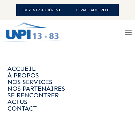
DEVENIR ADHÉRENT
ESPACE ADHÉRENT
ACCUEIL
-
ACTUS
- PROPRIÉTAIRES :
UNE NOUVELLE DÉCLARATION
ACCUEIL
FISCALE OBLIGATOIRE D'ICI LE 30
À PROPOS
JUIN 2023 !
NOS SERVICES
NOS PARTENAIRES
SE RENCONTRER
ACTUS
Désormais, vous avez l'obligation, pour chacun de vos
CONTACT
logements, de faire une déclaration d'occupation en ligne
sur le site impôts.gouv. Pour ce faire, il est nécessaire de
vous rendre sur votre espace personnel à la rubrique
intitulée « gérer mes biens immobiliers ». La